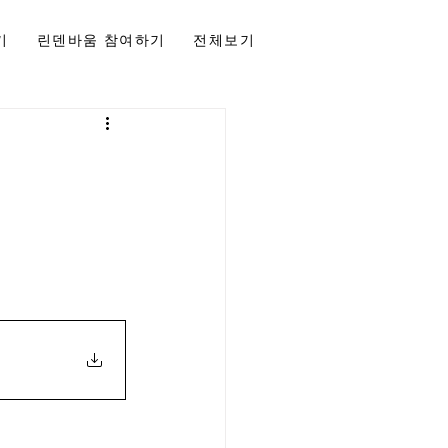
기
린덴바움 참여하기
전체보기