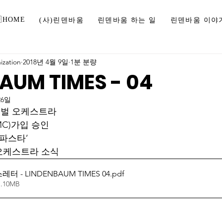
HOME
(사)린덴바움
린덴바움 하는 일
린덴바움 이야
zation
2018년 4월 9일
1분 분량
AUM TIMES - 04
26일
티벌 오케스트라
C)가입 승인
 파스타’
오케스트라 소식
레터 - LINDENBAUM TIMES 04
.pdf
.10MB