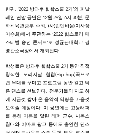
한편, ‘2022 방과후 힙합스쿨 2기’의 피날
레인 연말 공연은 12월 29일 6시 30분, 문
화체육관광부 주최, (사)린덴바움(이사장 
이승희)에서 주관하는 ‘2022 힙스토리 페
스티벌 송년 콘서트’로 성균관대학교 경
영관소극장에서 개최된다. 
학생들은 방과후 힙합스쿨 2기 동안 직접 
창작한 오리지날 힙합(Hip-hop)곡으로 
랩 무대를 꾸미고 프로그램 동안 갈고 닦
은 댄스를 선보인다.  전문가들의 지도 하
에 지금껏 쌓아 온 음악적 역량을 마음껏
보여줄 예정이다. 이 공연에는 고등래퍼
를 통해 이름을 알린 래퍼 근수, 시몬스 
침대와 이마트 광고 등에도 출연한 댄스
팀 에메트사운드 소속 돗개, 모우, 코주부