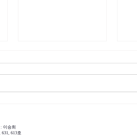
(사)린덴바움, ‘한국 에버그린
(사
여성 봉사단’ 발대식 개최
닉P
아 
MO
 : 이승희
31, 613호