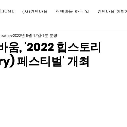
HOME
(사)린덴바움
린덴바움 하는 일
린덴바움 이야
zation
2022년 8월 17일
1분 분량
움, '2022 힙스토리
tory) 페스티벌' 개최