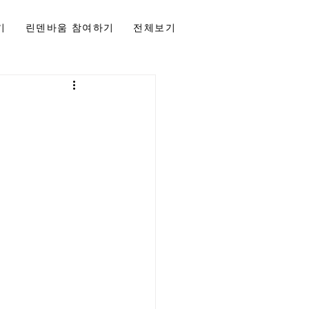
기
린덴바움 참여하기
전체보기