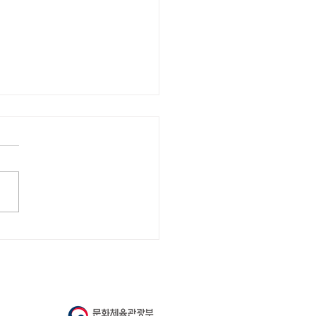
)린덴바움-알렉산더테크
nM, 국제자기돌봄의 날 맞
‘문화예술 기반 통합교육’
U 체결