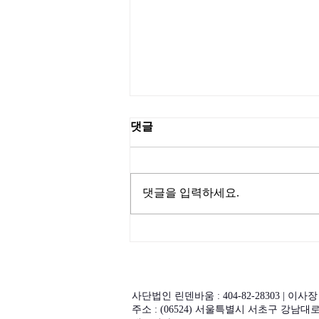
댓글
댓글을 입력하세요.
(사)린덴바움_국제소롭티미
스트 한국협회 서울클럽, 사회
공헌 협력 위한 업무협약 체결
및 후원금 전달
사단법인 린덴바움 : 404-82-28303 | 이사장
주소 : (06524) 서울특별시 서초구 강남대로 6