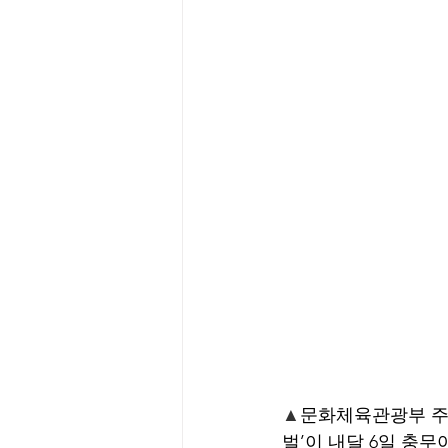
▲
문화체육관광부 주최
벌’이 내달 6일 충