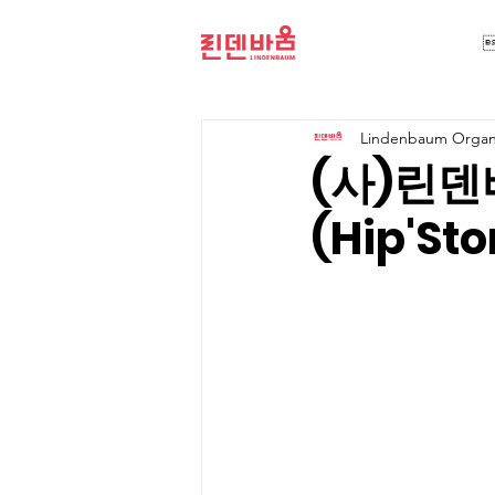
Lindenbaum Organi
(사)린덴바
(Hip'S