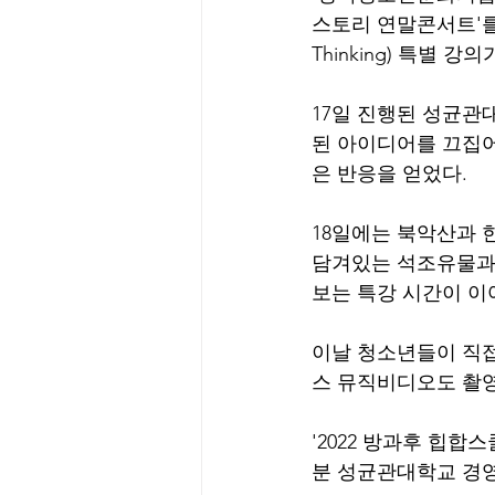
스토리 연말콘서트'를
Thinking) 특별
17일 진행된 성균관
된 아이디어를 끄집어
은 반응을 얻었다.
18일에는 북악산과 
담겨있는 석조유물과
보는 특강 시간이 이
이날 청소년들이 직접
스 뮤직비디오도 촬영
'2022 방과후 힙합스
분 성균관대학교 경