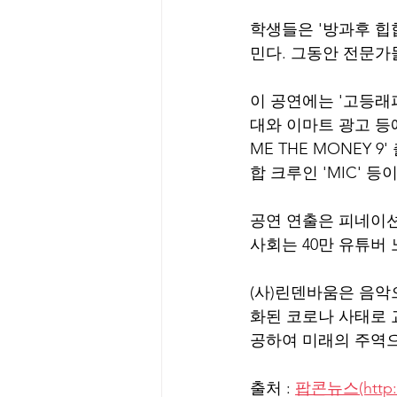
학생들은 '방과후 힙
민다. 그동안 전문가
이 공연에는 '고등래퍼
대와 이마트 광고 등에
ME THE MONEY 
합 크루인 'MIC' 등
공연 연출은 피네이션
사회는 40만 유튜버
(사)린덴바움은 음
화된 코로나 사태로
공하여 미래의 주역으
출처 : 
팝콘뉴스(http:/