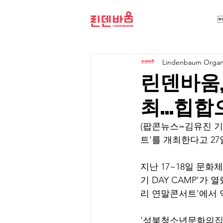
Lindenbaum Organi
린덴바움,
최...힙
(팝콘뉴스=김유진 기자
트'를 개최한다고 27
지난 17~18일 문화
기 DAY CAMP'가
리 연말콘서트'에서 
'성북청소년문화의집'과