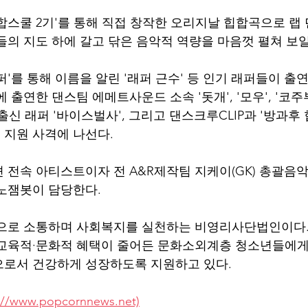
합스쿨 2기'를 통해 직접 창작한 오리지날 힙합곡으로 랩 
들의 지도 하에 갈고 닦은 음악적 역량을 마음껏 펼쳐 보일
'를 통해 이름을 알린 '래퍼 근수' 등 인기 래퍼들이 출
 출연한 댄스팀 에메트사운드 소속 '돗개', '모우', '코주부
9' 출신 래퍼 '바이스벌사', 그리고 댄스크루CLIP과 '방과후
이 지원 사격에 나선다. 
 전속 아티스트이자 전 A&R제작팀 지케이(GK) 총괄음악
 노잼봇이 담당한다.
악으로 소통하며 사회복지를 실천하는 비영리사단법인이다.
 교육적·문화적 혜택이 줄어든 문화소외계층 청소년들에게
로서 건강하게 성장하도록 지원하고 있다. 
/www.popcornnews.net)