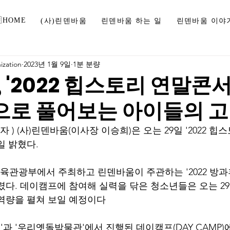
HOME
(사)린덴바움
린덴바움 하는 일
린덴바움 이야
zation
2023년 1월 9일
1분 분량
 '2022 힙스토리 연말콘서
합으로 풀어보는 아이들의 
 ) (사)린덴바움(이사장 이승희)은 오는 29일 '2022 
일 밝혔다.
체육관광부에서 주최하고 린덴바움이 주관하는 '2022 방과
 열렸다. 데이캠프에 참여해 실력을 닦은 청소년들은 오는 29일
역량을 펼쳐 보일 예정이다
 '우리옛돌박물관'에서 진행된 데이캠프(DAY CAMP)에서