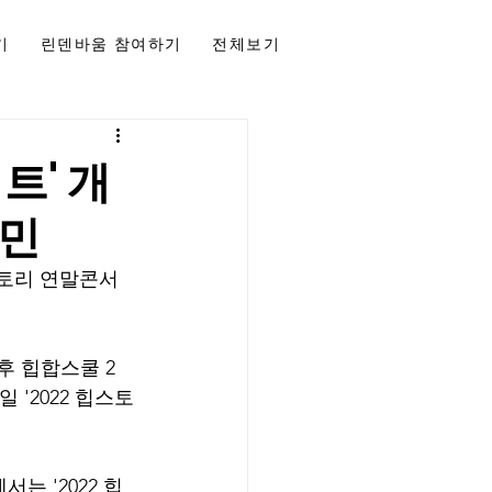
기
린덴바움 참여하기
전체보기
트' 개
고민
힙스토리 연말콘서
후 힙합스쿨 2
 '2022 힙스토
는 '2022 힙